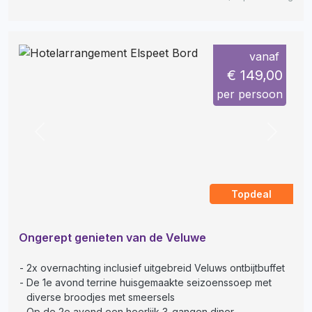
vanaf
€ 149,00
per persoon
Previous
Next
Topdeal
Ongerept genieten van de Veluwe
2x overnachting inclusief uitgebreid Veluws ontbijtbuffet
De 1e avond terrine huisgemaakte seizoenssoep met
diverse broodjes met smeersels
Op de 2e avond een heerlijk 3-gangen diner