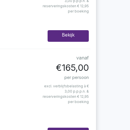
3,00 p.p.p.n. &
reserveringskosten € 12,95
per boeking
Bekijk
vanaf
€165,00
per persoon
excl. verblijfsbelasting à €
3,00 p.p.p.n. &
reserveringskosten € 12,95
per boeking