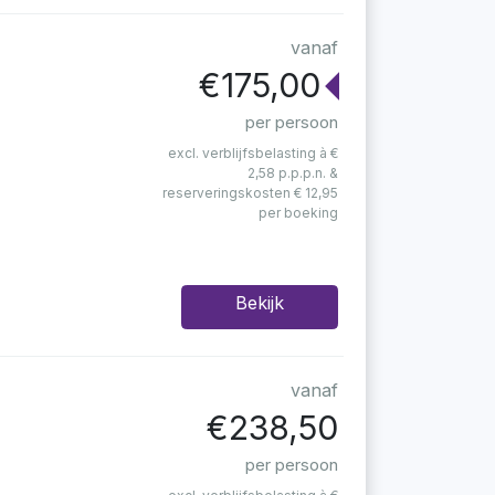
vanaf
€175,00
per persoon
excl. verblijfsbelasting à €
2,58 p.p.p.n. &
reserveringskosten € 12,95
per boeking
Bekijk
vanaf
€238,50
per persoon