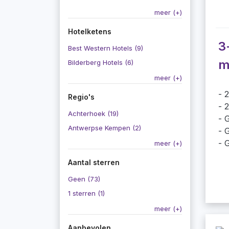
meer (+)
Hotelketens
3
Best Western Hotels (9)
m
Bilderberg Hotels (6)
meer (+)
2
Regio's
2
Achterhoek (19)
G
Antwerpse Kempen (2)
G
G
meer (+)
Aantal sterren
Geen (73)
1 sterren (1)
meer (+)
Aanbevolen