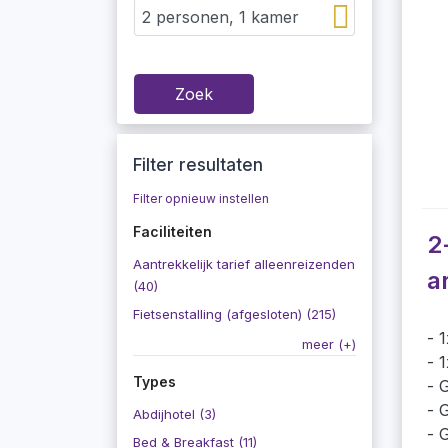
Zoek
Filter resultaten
Filter opnieuw instellen
Faciliteiten
2
Aantrekkelijk tarief alleenreizenden
a
(40)
Fietsenstalling (afgesloten) (215)
1
meer (+)
1
Types
G
G
Abdijhotel (3)
G
Bed & Breakfast (11)