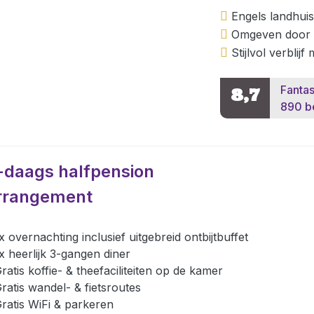
Engels landhui
Omgeven door 
Stijlvol verblij
Fantas
8,7
890 b
-daags halfpension
rrangement
x overnachting inclusief uitgebreid ontbijtbuffet
x heerlijk 3-gangen diner
ratis koffie- & theefaciliteiten op de kamer
ratis wandel- & fietsroutes
ratis WiFi & parkeren