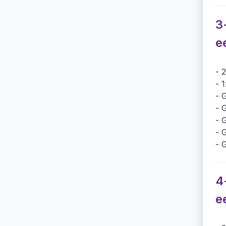
3
e
2
1
G
G
G
G
G
4
e