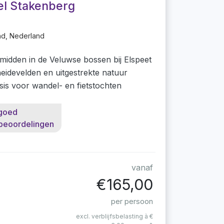
el Stakenberg
nd, Nederland
midden in de Veluwse bossen bij Elspeet
eidevelden en uitgestrekte natuur
asis voor wandel- en fietstochten
goed
beoordelingen
vanaf
€165,00
per persoon
excl. verblijfsbelasting à €