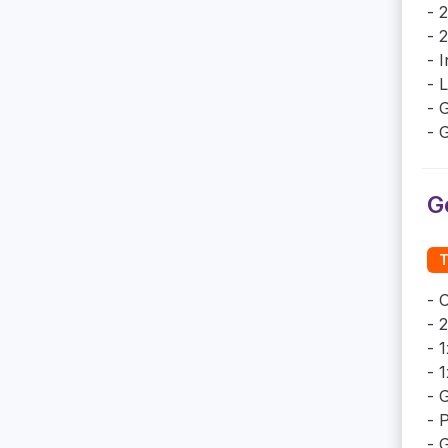
2
2
I
L
G
G
G
T
O
2
1
1
G
P
G