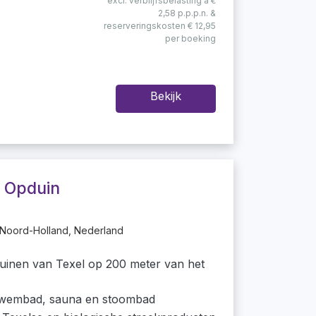
excl. verblijfsbelasting à €
2,58 p.p.p.n. &
reserveringskosten € 12,95
per boeking
Bekijk
 Opduin
 Noord-Holland, Nederland
duinen van Texel op 200 meter van het
zwembad, sauna en stoombad