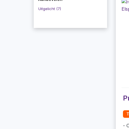
Uitgelicht (7)
P
T
O