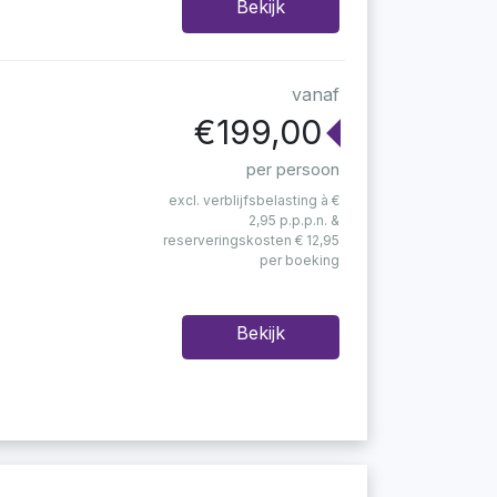
Bekijk
vanaf
€199,00
per persoon
excl. verblijfsbelasting à €
2,95 p.p.p.n. &
reserveringskosten € 12,95
per boeking
Bekijk