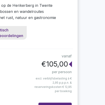
s op de Herikerberg in Twente
bossen en wandelroutes
f met rust, natuur en gastronomie
tisch
eoordelingen
vanaf
€105,00
per persoon
excl. verblijfsbelasting à €
2,95 p.p.p.n. &
reserveringskosten € 12,95
per boeking