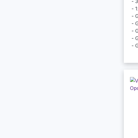
3
1
G
G
G
G
G