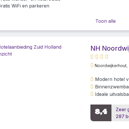
ratis WiFi en parkeren
Toon alle
NH Noordwi
Noordwijkerhout, 
Modern hotel vl
Binnenzwembad
Ideale uitvalsb
Zeer 
8,4
287 b