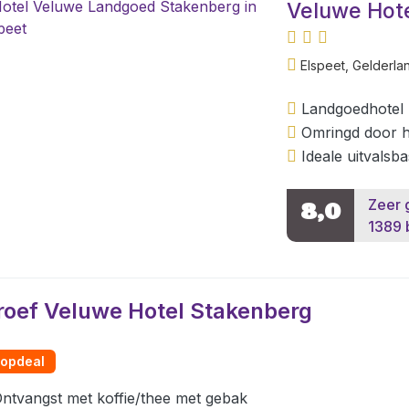
Veluwe Hot
Elspeet, Gelderla
Landgoedhotel 
Omringd door h
Ideale uitvalsb
Zeer 
8,0
1389 
roef Veluwe Hotel Stakenberg
opdeal
ntvangst met koffie/thee met gebak