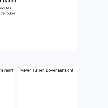
r nacht
sroutes
delroutes