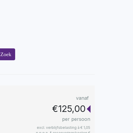
Zoek
vanaf
€125,00
per persoon
excl. verblijfsbelasting à € 1,05
p.p.p.n. & reserveringskosten €