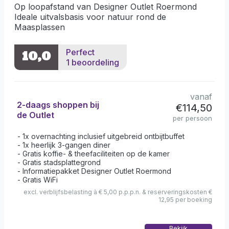
Op loopafstand van Designer Outlet Roermond
Ideale uitvalsbasis voor natuur rond de
Maasplassen
Perfect
10,0
1 beoordeling
vanaf
2-daags shoppen bij
€114,50
de Outlet
per persoon
1x overnachting inclusief uitgebreid ontbijtbuffet
1x heerlijk 3-gangen diner
Gratis koffie- & theefaciliteiten op de kamer
Gratis stadsplattegrond
Informatiepakket Designer Outlet Roermond
Gratis WiFi
excl. verblijfsbelasting à € 5,00 p.p.p.n. & reserveringskosten €
12,95 per boeking
Bekijk